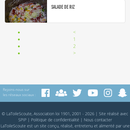
Salade de riz
<
1
2
>
Rejoins-nous sur
les réseaux sociaux :
© LaToileScoute, Association loi 1901, 2001 - 2026
|
Site réalisé avec
SPIP
|
Politique de confidentialité
|
Nous contacter
LaToileScoute est un site conçu, réalisé, entretenu et alimenté par une