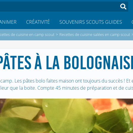
ANIMER
CRÉATIVITÉ
SOUVENIRS SCOUTS GUIDES
cettes de cuisine en camp scout
>
Recettes de cuisine salées en camp scout
PÂTES À LA BOLOGNAIS
camp. Les pâtes bolo faites maison ont toujours du succès ! Et e
leur que la boite. Compte 45 minutes de préparation et de cui