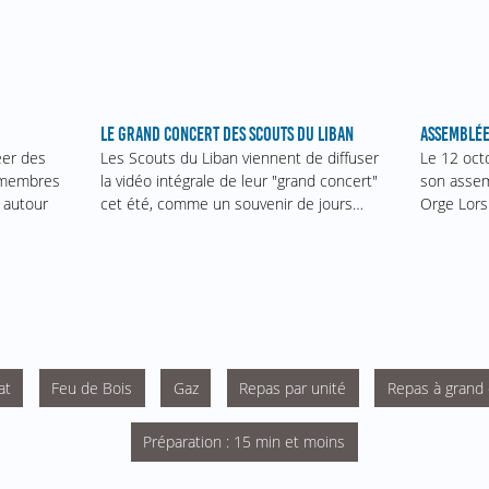
ASSEMBLÉE
LE GRAND CONCERT DES SCOUTS DU LIBAN
Le 12 oct
éer des
Les Scouts du Liban viennent de diffuser
son assem
s membres
la vidéo intégrale de leur "grand concert"
Orge Lors
 autour
cet été, comme un souvenir de jours…
at
Feu de Bois
Gaz
Repas par unité
Repas à grand e
Préparation : 15 min et moins