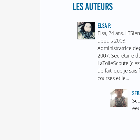
LES AUTEURS
ELSA P.
Elsa, 24 ans. LTSie
depuis 2003.
Administratrice de
2007. Secrétaire d
LaToileScoute (c'est
de fait, que je sais 
courses et le…
SEB
Sco
eeu