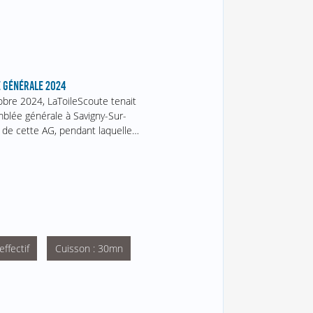
 GÉNÉRALE 2024
obre 2024, LaToileScoute tenait
blée générale à Savigny-Sur-
 de cette AG, pendant laquelle…
ffectif
Cuisson : 30mn