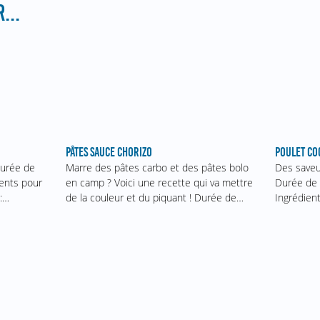
...
PÂTES SAUCE CHORIZO
POULET CO
Marre des pâtes carbo et des pâtes bolo
Durée de
Des saveur
en camp ? Voici une recette qui va mettre
ients pour
Durée de 
de la couleur et du piquant ! Durée de…
 :…
Ingrédien