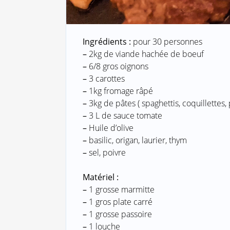
Ingrédients :
pour 30 personnes
–
2kg de viande hachée de boeuf
–
6/8 gros oignons
–
3 carottes
–
1kg fromage râpé
–
3kg de pâtes ( spaghettis, coquillettes, p
–
3 L de sauce tomate
–
Huile d’olive
–
basilic, origan, laurier, thym
–
sel, poivre
Matériel :
–
1 grosse marmitte
–
1 gros plate carré
–
1 grosse passoire
–
1 louche