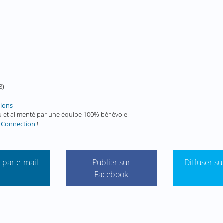
8
)
tions
enu et alimenté par une équipe 100% bénévole.
tConnection
!
 par e-mail
Publier sur
Diffuser su
Facebook