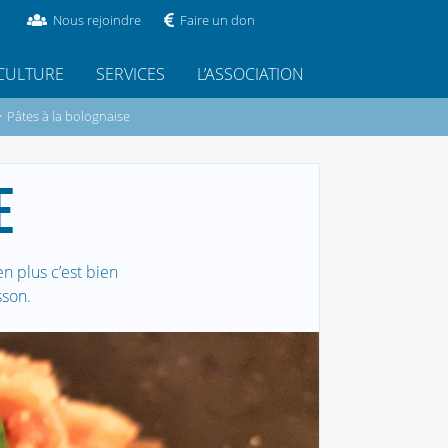
Nous rejoindre
Faire un don
CULTURE
SERVICES
L’ASSOCIATION
>
Pâtes à la bolognaise
E
n plus c’est bien
sson.