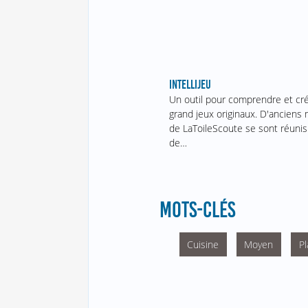
INTELLIJEU
Un outil pour comprendre et cr
grand jeux originaux. D'ancien
de LaToileScoute se sont réunis
de…
MOTS-CLÉS
Cuisine
Moyen
Pl