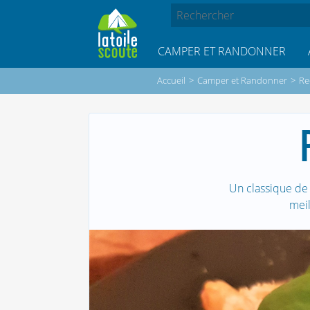
CAMPER ET RANDONNER
Accueil
>
Camper et Randonner
>
Re
Un classique de 
meil