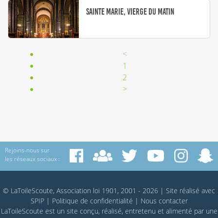
Sainte Marie, Vierge du matin
<
1
2
>
Rejoins-nous sur
les réseaux sociaux :
© LaToileScoute, Association loi 1901, 2001 - 2026
|
Site réalisé avec
SPIP
|
Politique de confidentialité
|
Nous contacter
LaToileScoute est un site conçu, réalisé, entretenu et alimenté par une