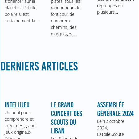
s'orienter sur la
pistes, tous les
regroupés en
planète ! L'étoile
randonneurs le
plusieurs…
polaire C'est
font : sur de
certainement la…
nombreux
chemins, des
marquages…
DERNIERS ARTICLES
INTELLIJEU
LE GRAND
ASSEMBLÉE
Un outil pour
CONCERT DES
GÉNÉRALE 2024
comprendre et
SCOUTS DU
Le 12 octobre
créer des grand
2024,
LIBAN
jeux originaux.
LaToileScoute
D'anciens
Les Scouts du