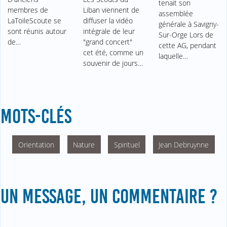
tenait son
membres de
Liban viennent de
assemblée
LaToileScoute se
diffuser la vidéo
générale à Savigny-
sont réunis autour
intégrale de leur
Sur-Orge Lors de
de…
"grand concert"
cette AG, pendant
cet été, comme un
laquelle…
souvenir de jours…
MOTS-CLÉS
Orientation
Nature
Spirituel
Jean Debruynne
UN MESSAGE, UN COMMENTAIRE ?