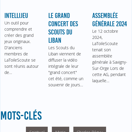
INTELLIJEU
LE GRAND
ASSEMBLÉE
Un outil pour
CONCERT DES
GÉNÉRALE 2024
comprendre et
SCOUTS DU
Le 12 octobre
créer des grand
2024,
LIBAN
jeux originaux.
LaToileScoute
D'anciens
Les Scouts du
tenait son
membres de
Liban viennent de
assemblée
LaToileScoute se
diffuser la vidéo
générale à Savigny-
sont réunis autour
intégrale de leur
Sur-Orge Lors de
de…
"grand concert"
cette AG, pendant
cet été, comme un
laquelle…
souvenir de jours…
MOTS-CLÉS