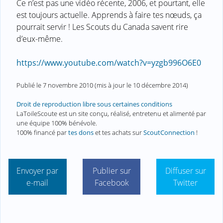
Ce n’est pas une vidéo récente, 2006, et pourtant, elle
est toujours actuelle. Apprends à faire tes nœuds, ça
pourrait servir ! Les Scouts du Canada savent rire
d’eux-même.
https://www.youtube.com/watch?v=yzgb996O6E0
Publié le
7 novembre 2010
(mis à jour le
10 décembre 2014
)
Droit de reproduction libre sous certaines conditions
LaToileScoute est un site conçu, réalisé, entretenu et alimenté par
une équipe 100% bénévole.
100% financé par
tes dons
et tes achats sur
ScoutConnection
!
Envoyer par
Publier sur
Diffuser sur
e-mail
Facebook
Twitter