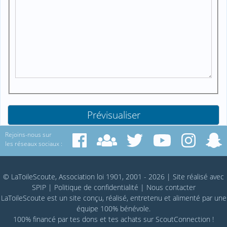
Rejoins-nous sur
les réseaux sociaux :
© LaToileScoute, Association loi 1901, 2001 - 2026
|
Site réalisé avec
SPIP
|
Politique de confidentialité
|
Nous contacter
LaToileScoute est un site conçu, réalisé, entretenu et alimenté par une
équipe 100% bénévole.
100% financé par
tes dons
et tes achats sur
ScoutConnection
!