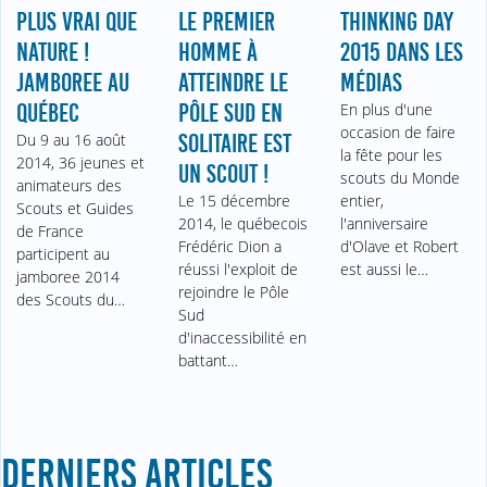
PLUS VRAI QUE
LE PREMIER
THINKING DAY
NATURE !
HOMME À
2015 DANS LES
JAMBOREE AU
ATTEINDRE LE
MÉDIAS
QUÉBEC
PÔLE SUD EN
En plus d'une
occasion de faire
Du 9 au 16 août
SOLITAIRE EST
la fête pour les
2014, 36 jeunes et
UN SCOUT !
scouts du Monde
animateurs des
Le 15 décembre
entier,
Scouts et Guides
2014, le québecois
l'anniversaire
de France
Frédéric Dion a
d'Olave et Robert
participent au
réussi l'exploit de
est aussi le…
jamboree 2014
rejoindre le Pôle
des Scouts du…
Sud
d'inaccessibilité en
battant…
DERNIERS ARTICLES