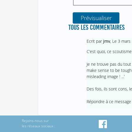
TOUS LES COMMENTAIRES
Ecrit par
jmv
,
Le 3 mars
C’est quoi, ce scoutisme-
Je ne trouve pas du tout
make sense to be tougher
misleading image ! ...’
Des fois, ils sont cons, le
Répondre à ce message
Rejoins-nous sur
les réseaux sociaux :