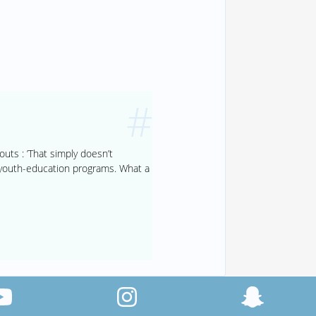
#
uts : ’That simply doesn’t
f youth-education programs. What a