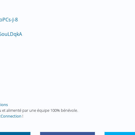
PCs-J-8
Y6ouLDqkA
tions
enu et alimenté par une équipe 100% bénévole.
tConnection
!