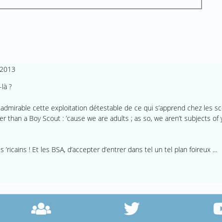
 2013
là ?
 admirable cette exploitation détestable de ce qui s’apprend chez les sco
 than a Boy Scout : ’cause we are adults ; as so, we aren’t subjects o
s ’ricains ! Et les BSA, d’accepter d’entrer dans tel un tel plan foireux ...