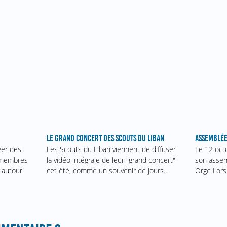
ASSEMBLÉE
LE GRAND CONCERT DES SCOUTS DU LIBAN
Le 12 oct
éer des
Les Scouts du Liban viennent de diffuser
son assem
s membres
la vidéo intégrale de leur "grand concert"
Orge Lors
 autour
cet été, comme un souvenir de jours…