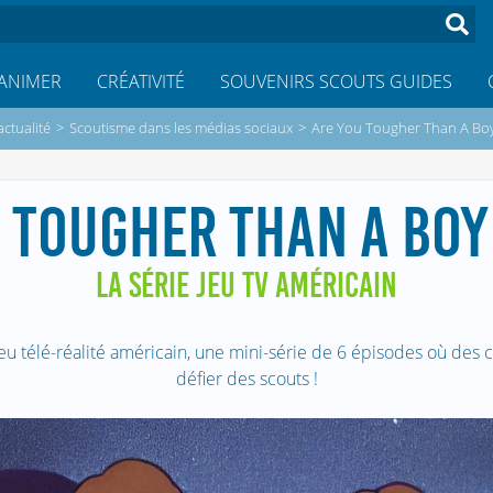
ANIMER
CRÉATIVITÉ
SOUVENIRS SCOUTS GUIDES
actualité
>
Scoutisme dans les médias sociaux
>
Are You Tougher Than A Boy
 TOUGHER THAN A BOY
LA SÉRIE JEU TV AMÉRICAIN
jeu télé-réalité américain, une mini-série de 6 épisodes où des 
défier des scouts !