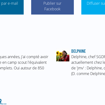
 par e-mail
Publier sur
Diffuser su
Facebook
DELPHINE
ues années, j'ai compté avoir
Delphine, chef SGDF
e en camp scout l'équivalent
actuellement chez le
omplets. Oui autour de 850
de 'jmv' : Delphine, 
(D. comme Delphine
...