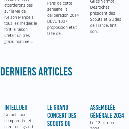
Gilles Vermot
Paris de cette
attarderons pas
Desroches,
semaine, la
sur la vie de
président des
délibération 2014
Nelson Mandela,
Scouts et Guides
DEVE 1007 :
tous les médias le
de France, finit
proposition était
font, à raison.
son…
faite de…
C'était un très
grand homme.…
DERNIERS ARTICLES
INTELLIJEU
LE GRAND
ASSEMBLÉE
Un outil pour
CONCERT DES
GÉNÉRALE 2024
comprendre et
SCOUTS DU
Le 12 octobre
créer des grand
2024,