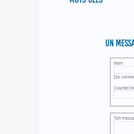
UN MESSA
Nom
[
Se conne
Courriel (n
Ton mess