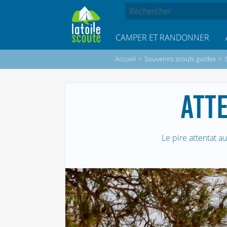
CAMPER ET RANDONNER
Accueil
>
Souvenirs scouts guides
>
ATT
Le pire attentat a