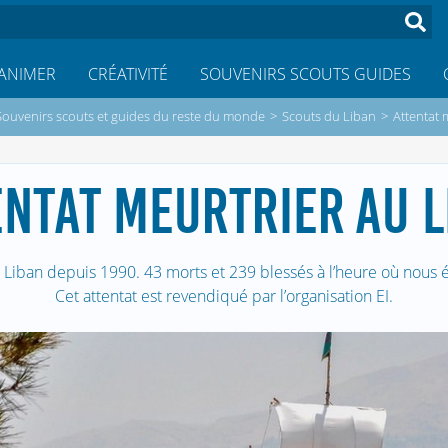
ANIMER
CRÉATIVITÉ
SOUVENIRS SCOUTS GUIDES
Souvenirs scouts et guides du reste du monde
>
Scouts du Liban
>
Attentat 
ENTAT MEURTRIER AU L
u Liban depuis 1990. 43 morts et 239 blessés à l’heure où nous éc
Cet attentat est revendiqué par l’organisation EI.