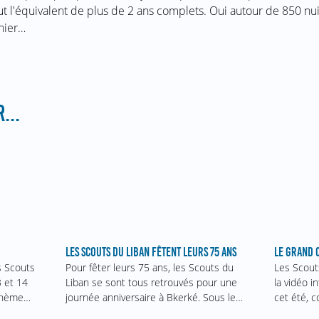
ut l'équivalent de plus de 2 ans complets. Oui autour de 850 nui
nier…
...
LES SCOUTS DU LIBAN FÊTENT LEURS 75 ANS
LE GRAND 
es Scouts
Pour fêter leurs 75 ans, les Scouts du
Les Scout
3 et 14
Liban se sont tous retrouvés pour une
la vidéo i
 thème…
journée anniversaire à Bkerké. Sous le…
cet été, 