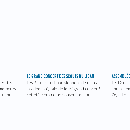
ASSEMBLÉE
LE GRAND CONCERT DES SCOUTS DU LIBAN
Le 12 oct
éer des
Les Scouts du Liban viennent de diffuser
son assem
s membres
la vidéo intégrale de leur "grand concert"
Orge Lors
 autour
cet été, comme un souvenir de jours…