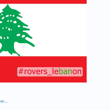
er...