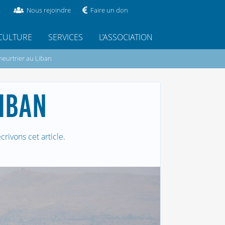
Nous rejoindre
Faire un don
CULTURE
SERVICES
L’ASSOCIATION
meurtrier au Liban
IBAN
rivons cet article.