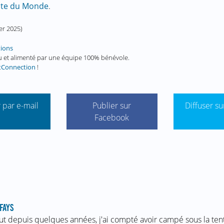
 site du Monde
.
ier 2025
)
tions
enu et alimenté par une équipe 100% bénévole.
tConnection
!
 par e-mail
Publier sur
Diffuser su
Facebook
FAYS
ut depuis quelques années, j'ai compté avoir campé sous la te