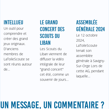
INTELLIJEU
LE GRAND
ASSEMBLÉE
Un outil pour
CONCERT DES
GÉNÉRALE 2024
comprendre et
SCOUTS DU
Le 12 octobre
créer des grand
2024,
LIBAN
jeux originaux.
LaToileScoute
D'anciens
Les Scouts du
tenait son
membres de
Liban viennent de
assemblée
LaToileScoute se
diffuser la vidéo
générale à Savigny-
sont réunis autour
intégrale de leur
Sur-Orge Lors de
de…
"grand concert"
cette AG, pendant
cet été, comme un
laquelle…
souvenir de jours…
UN MESSAGE, UN COMMENTAIRE ?