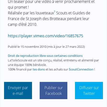
Un teaser pour une vidéo à venir prochainement et
qui promet !
?
Réalisée par les louveteaux
Scouts et Guides de
France de St Joseph des Brotteaux pendant leur
camp d’été 2010.
https://player.vimeo.com/video/16857675
Publié le
15 novembre 2010
(mis à jour le
27 mars 2022
)
Droit de reproduction libre sous certaines conditions
LaToileScoute est un site conçu, réalisé, entretenu et alimenté par
une équipe 100% bénévole.
100% financé par
tes dons
et tes achats sur
ScoutConnection
!
Envoyer par
Publier sur
Diffuser sur
e-mail
Facebook
Twitter