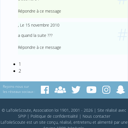
Répondre à ce message
,
Le 15 novembre 2010
#
a quand la suite ???
Répondre à ce message
1
2
Rejoins-nous sur
les réseaux sociaux :
© LaToileScoute, Association loi 1901, 2001 - 2026
|
Site réalisé avec
SPIP
|
Politique de confidentialité
|
Nous contacter
LaToileScoute est un site conçu, réalisé, entretenu et alimenté par une