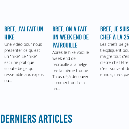
BREF, J’AI FAIT UN
BREF, ON A FAIT
BREF, JE SUI
HIKE
UN WEEK END DE
CHEF À LA 2
Une vidéo pour nous
PATROUILLE
Les chefs Belge
présenter ce qu'est
t'expliquent po
Après le hike voici le
un "hike" Le "hike"
malgré tout c'es
week end de
est une pratique
d'être chef Etre
patrouille à la belge
scoute belge qui
c'est souvent d
par la même troupe
ressemble aux explos
ennuis, mais p
Tu as déjà découvert
ou…
comment on faisait
un…
DERNIERS ARTICLES