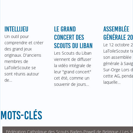
INTELLIJEU
LE GRAND
ASSEMBLÉE
Un outil pour
CONCERT DES
GÉNÉRALE 20
comprendre et créer
SCOUTS DU LIBAN
Le 12 octobre 2
des grand jeux
LaToileScoute t
Les Scouts du Liban
originaux. D'anciens
son assemblée
viennent de diffuser
membres de
générale à Savig
la vidéo intégrale de
LaToileScoute se
Sur-Orge Lors 
leur "grand concert"
sont réunis autour
cette AG, pend
cet été, comme un
de…
laquelle…
souvenir de jours…
MOTS-CLÉS
Fédération Catholique des Scouts Baden-Powell de Belgique / Les S