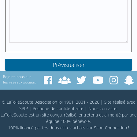
Rejoins-nous sur
les réseaux sociaux :
© LaToileScoute, Association loi 1901, 2001 - 2026
|
Site réalisé avec
SPIP
|
Politique de confidentialité
|
Nous contacter
LaToileScoute est un site conçu, réalisé, entretenu et alimenté par une
équipe 100% bénévole.
100% financé par
tes dons
et tes achats sur
ScoutConnection
!