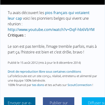
Tu avais découvert les
pios français qui votaient
leur cap
voici les pionniers belges qui vivent une
réunion :
http://www.youtube.com/watch?v=DqF-hb6VbYM
Critiques :
Le son est pas terrible, l’image tremble parfois, mais à
part ça, l’histoire est bien et c’est drôle, bravo !
Publié le
15 août 2012
(mis à jour le
8 décembre 2014
)
Droit de reproduction libre sous certaines conditions
LaToileScoute est un site conçu, réalisé, entretenu et alimenté par
une équipe 100% bénévole.
100% financé par
tes dons
et tes achats sur
ScoutConnection
!
Envoyer par e-
Publier sur
Diffuser s