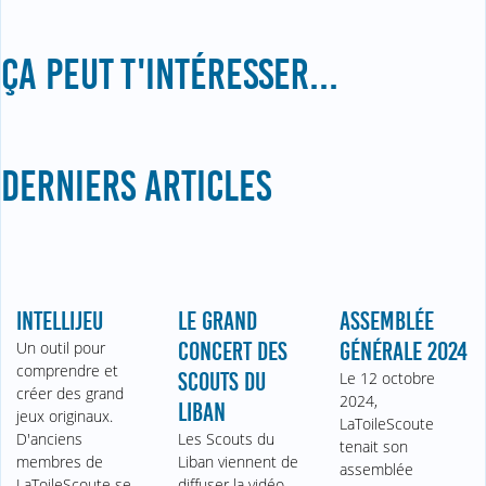
ÇA PEUT T'INTÉRESSER...
DERNIERS ARTICLES
INTELLIJEU
LE GRAND
ASSEMBLÉE
Un outil pour
CONCERT DES
GÉNÉRALE 2024
comprendre et
SCOUTS DU
Le 12 octobre
créer des grand
2024,
LIBAN
jeux originaux.
LaToileScoute
D'anciens
Les Scouts du
tenait son
membres de
Liban viennent de
assemblée
LaToileScoute se
diffuser la vidéo