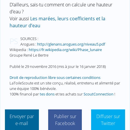
D’ailleurs, sais-tu comment on calcule une hauteur
d’eau ?
Voir aussi
Les marées, leurs coefficients et la
hauteur d’eau
SOURCES :
PS
Arogues :
http://glenans.arogues.org/niveau5.pdf
Wikipedia :
https://fr.wikipedia.org/wiki/Phase_lunaire
Groupe René Le Bertre
Publié le
29 novembre 2016
(mis à jour le
16 janvier 2018
)
Droit de reproduction libre sous certaines conditions
LaToileScoute est un site conçu, réalisé, entretenu et alimenté par
une équipe 100% bénévole.
100% financé par
tes dons
et tes achats sur
ScoutConnection
!
Envoyer par
Publier sur
Diffuser sur
e-mail
Facebook
Twitter