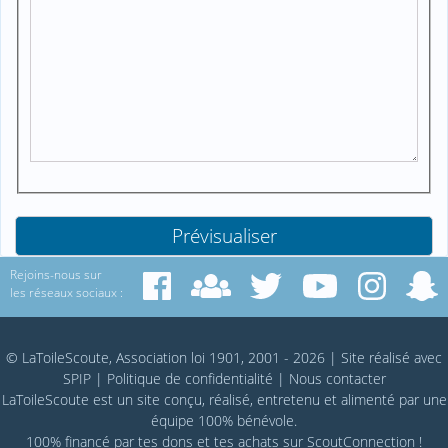
Rejoins-nous sur
les réseaux sociaux :
© LaToileScoute, Association loi 1901, 2001 - 2026
|
Site réalisé avec
SPIP
|
Politique de confidentialité
|
Nous contacter
LaToileScoute est un site conçu, réalisé, entretenu et alimenté par une
équipe 100% bénévole.
100% financé par
tes dons
et tes achats sur
ScoutConnection
!