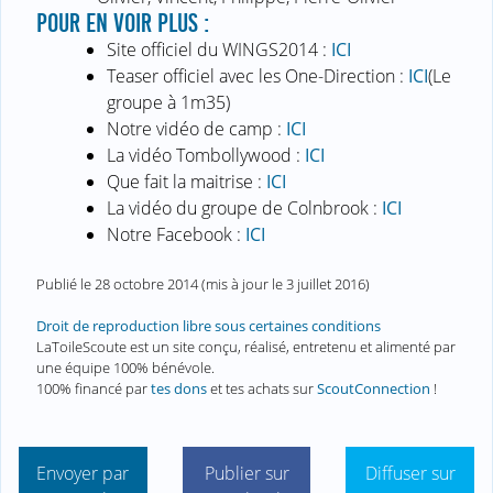
POUR EN VOIR PLUS :
Site officiel du WINGS2014 :
ICI
Teaser officiel avec les One-Direction :
ICI
(Le
groupe à 1m35)
Notre vidéo de camp :
ICI
La vidéo Tombollywood :
ICI
Que fait la maitrise :
ICI
La vidéo du groupe de Colnbrook :
ICI
Notre Facebook :
ICI
Publié le
28 octobre 2014
(mis à jour le
3 juillet 2016
)
Droit de reproduction libre sous certaines conditions
LaToileScoute est un site conçu, réalisé, entretenu et alimenté par
une équipe 100% bénévole.
100% financé par
tes dons
et tes achats sur
ScoutConnection
!
Envoyer par
Publier sur
Diffuser sur