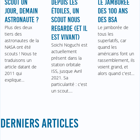
SCOUT UN
DEPUIS LES
LE JAMBOREE
JOUR, DEMAIN
ÉTOILES, UN
DES 100 ANS
ASTRONAUTE ?
SCOUT NOUS
DES BSA
Plus des deux
REGARDE (ET IL
Le jamborée de
tiers des
tous les
EST VIVANT)
astronautes de la
superlatifs, car
Soichi Noguchi est
NASA ont été
quand les
actuellement
scouts ! Nous te
américains font un
présent dans la
traduisons un
rassemblement, ils
station orbitale
article datant de
voient grand, et
ISS, jusque Avril
2011 qui
alors quand c'est…
2021. Sa
explique…
particularité : c'est
un scout.…
DERNIERS ARTICLES