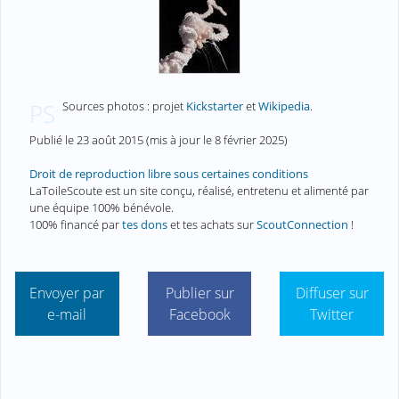
Sources photos : projet
Kickstarter
et
Wikipedia
.
PS
Publié le
23 août 2015
(mis à jour le
8 février 2025
)
Droit de reproduction libre sous certaines conditions
LaToileScoute est un site conçu, réalisé, entretenu et alimenté par
une équipe 100% bénévole.
100% financé par
tes dons
et tes achats sur
ScoutConnection
!
Envoyer par
Publier sur
Diffuser sur
e-mail
Facebook
Twitter