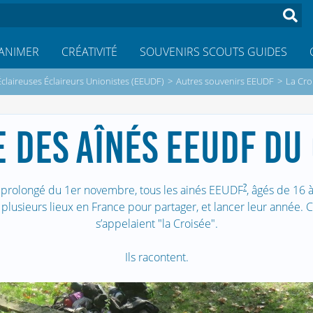
ANIMER
CRÉATIVITÉ
SOUVENIRS SCOUTS GUIDES
Éclaireuses Éclaireurs Unionistes (EEUDF)
>
Autres souvenirs EEUDF
>
La Cro
E DES AÎNÉS EEUDF DU
?
prolongé du 1er novembre, tous les ainés EEUDF
, âgés de 16 
 plusieurs lieux en France pour partager, et lancer leur année.
s’appelaient "la Croisée".
Ils racontent.