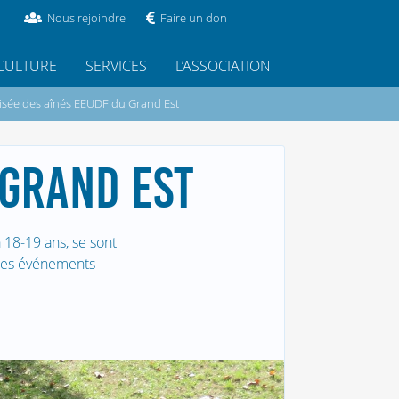
Nous rejoindre
Faire un don
CULTURE
SERVICES
L’ASSOCIATION
isée des aînés EEUDF du Grand Est
 GRAND EST
à 18-19 ans, se sont
 Ces événements