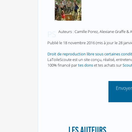
Auteurs : Camille Porez, Alexiane Graffe &
PS
Publié le
18 novembre 2016
(mis à jour le
28 janv
Droit de reproduction libre sous certaines condi
LaToileScoute est un site conçu, réalisé, entret
100% financé par
tes dons
et tes achats sur
Scou
Envoyer
LES AUTEURS