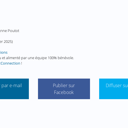
 Anne Poutot
ier 2025
)
tions
enu et alimenté par une équipe 100% bénévole.
tConnection
!
 par e-mail
Publier sur
Diffuser su
Facebook