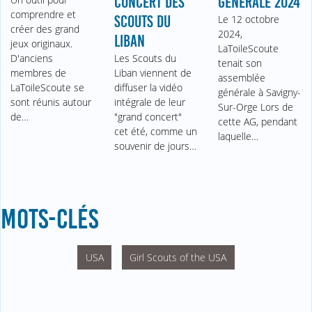
CONCERT DES
GÉNÉRALE 2024
comprendre et
SCOUTS DU
Le 12 octobre
créer des grand
2024,
LIBAN
jeux originaux.
LaToileScoute
D'anciens
Les Scouts du
tenait son
membres de
Liban viennent de
assemblée
LaToileScoute se
diffuser la vidéo
générale à Savigny-
sont réunis autour
intégrale de leur
Sur-Orge Lors de
de…
"grand concert"
cette AG, pendant
cet été, comme un
laquelle…
souvenir de jours…
MOTS-CLÉS
USA
Girl Scouts of the USA