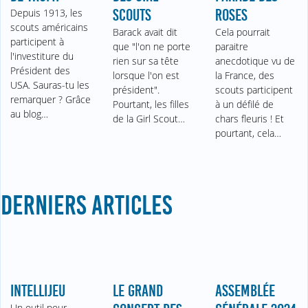
Depuis 1913, les
SCOUTS
ROSES
scouts américains
Barack avait dit
Cela pourrait
participent à
que "l'on ne porte
paraitre
l'investiture du
rien sur sa tête
anecdotique vu de
Président des
lorsque l'on est
la France, des
USA. Sauras-tu les
président".
scouts participent
remarquer ? Grâce
Pourtant, les filles
à un défilé de
au blog…
de la Girl Scout…
chars fleuris ! Et
pourtant, cela…
DERNIERS ARTICLES
INTELLIJEU
LE GRAND
ASSEMBLÉE
Un outil pour