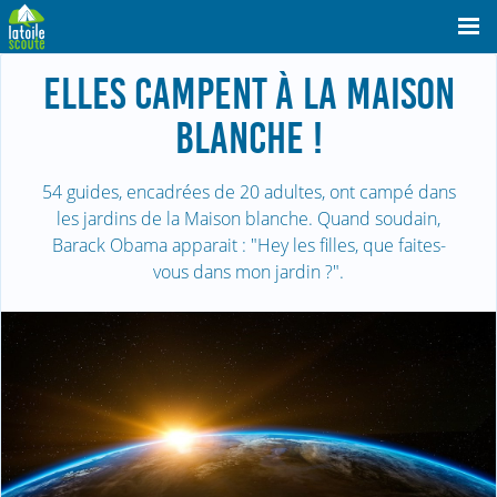
ELLES CAMPENT À LA MAISON
BLANCHE !
54 guides, encadrées de 20 adultes, ont campé dans
les jardins de la Maison blanche. Quand soudain,
Barack Obama apparait : "Hey les filles, que faites-
vous dans mon jardin ?".