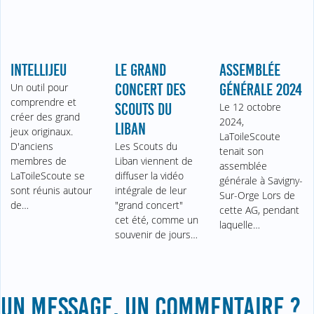
INTELLIJEU
LE GRAND
ASSEMBLÉE
Un outil pour
CONCERT DES
GÉNÉRALE 2024
comprendre et
SCOUTS DU
Le 12 octobre
créer des grand
2024,
LIBAN
jeux originaux.
LaToileScoute
D'anciens
Les Scouts du
tenait son
membres de
Liban viennent de
assemblée
LaToileScoute se
diffuser la vidéo
générale à Savigny-
sont réunis autour
intégrale de leur
Sur-Orge Lors de
de…
"grand concert"
cette AG, pendant
cet été, comme un
laquelle…
souvenir de jours…
UN MESSAGE, UN COMMENTAIRE ?