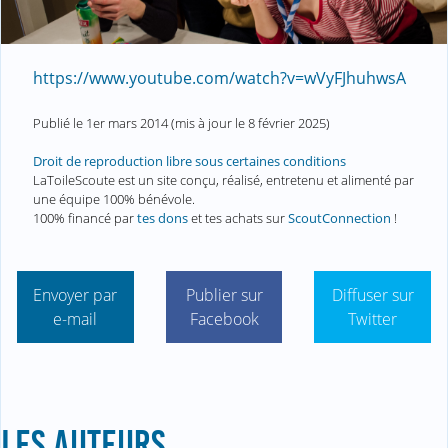
https://www.youtube.com/watch?v=wVyFJhuhwsA
Publié le
1er mars 2014
(mis à jour le
8 février 2025
)
Droit de reproduction libre sous certaines conditions
LaToileScoute est un site conçu, réalisé, entretenu et alimenté par
une équipe 100% bénévole.
100% financé par
tes dons
et tes achats sur
ScoutConnection
!
Envoyer par
Publier sur
Diffuser sur
e-mail
Facebook
Twitter
LES AUTEURS