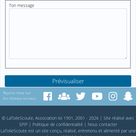
Ton message
Rejoins-nous sur
les réseaux sociaux :
© LaToileScoute, Association loi 1901, 2001 - 2026
|
Site réalisé avec
SPIP
|
Politique de confidentialité
|
Nous contacter
LaToileScoute est un site conçu, réalisé, entretenu et alimenté par une