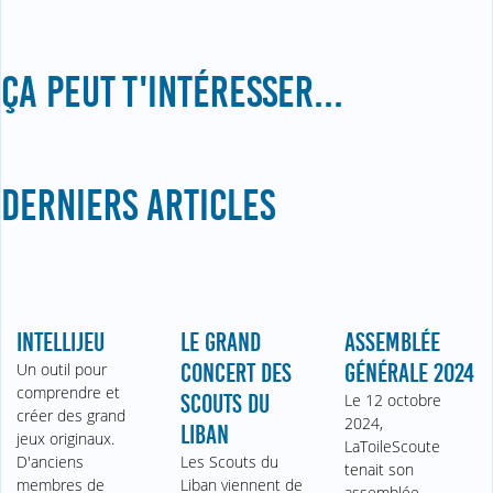
ÇA PEUT T'INTÉRESSER...
DERNIERS ARTICLES
INTELLIJEU
LE GRAND
ASSEMBLÉE
Un outil pour
CONCERT DES
GÉNÉRALE 2024
comprendre et
SCOUTS DU
Le 12 octobre
créer des grand
2024,
LIBAN
jeux originaux.
LaToileScoute
D'anciens
Les Scouts du
tenait son
membres de
Liban viennent de
assemblée