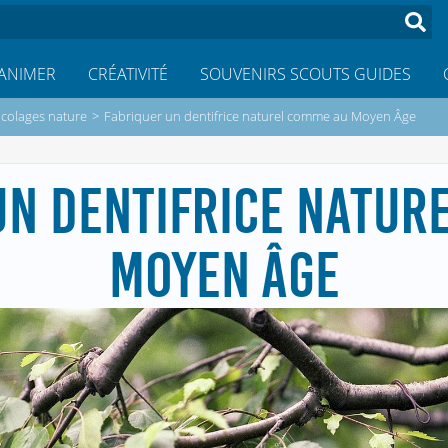
ANIMER
CRÉATIVITÉ
SOUVENIRS SCOUTS GUIDES
icolages nature
>
Fabriquer un dentifrice naturel comme au Moyen Âge
UN DENTIFRICE NATUR
MOYEN ÂGE