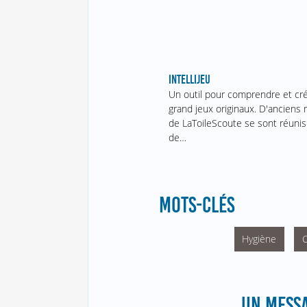
INTELLIJEU
Un outil pour comprendre et cr
grand jeux originaux. D'ancien
de LaToileScoute se sont réunis
de…
MOTS-CLÉS
Hygiène
C
UN MESSA