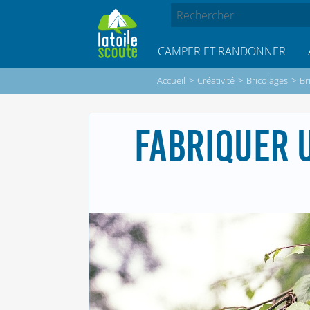
CAMPER ET RANDONNER
Accueil
>
Créativité
>
Bricolages
>
Br
FABRIQUER 