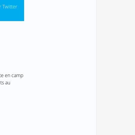
r Twitter
nte en camp
ts au