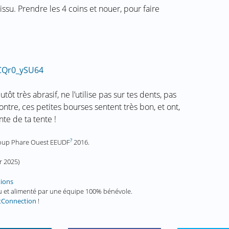
issu. Prendre les 4 coins et nouer, pour faire
CQr0_ySU64
tôt très abrasif, ne l’utilise pas sur tes dents, pas
ntre, ces petites bourses sentent très bon, et ont,
te de ta tente !
?
Coup Phare Ouest EEUDF
2016.
er 2025
)
tions
enu et alimenté par une équipe 100% bénévole.
tConnection
!