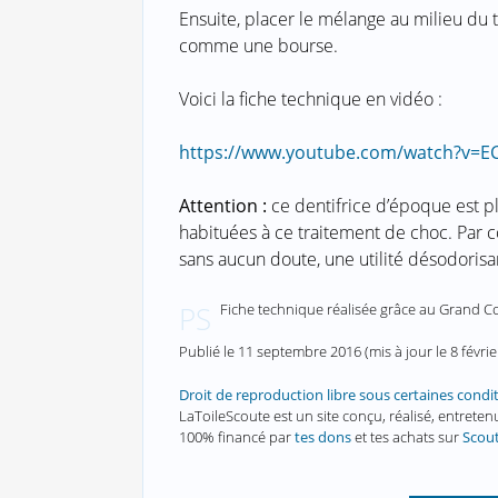
Ensuite, placer le mélange au milieu du t
comme une bourse.
Voici la fiche technique en vidéo :
https://www.youtube.com/watch?v=E
Attention :
ce dentifrice d’époque est plu
habituées à ce traitement de choc. Par co
sans aucun doute, une utilité désodorisan
Fiche technique réalisée grâce au Grand 
PS
Publié le
11 septembre 2016
(mis à jour le
8 févri
Droit de reproduction libre sous certaines condi
LaToileScoute est un site conçu, réalisé, entret
100% financé par
tes dons
et tes achats sur
Scou