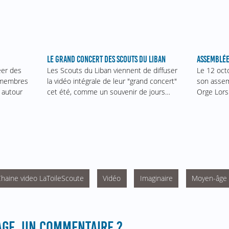
ASSEMBLÉE
LE GRAND CONCERT DES SCOUTS DU LIBAN
Le 12 oct
éer des
Les Scouts du Liban viennent de diffuser
son assem
s membres
la vidéo intégrale de leur "grand concert"
Orge Lors
 autour
cet été, comme un souvenir de jours…
haine video LaToileScoute
Vidéo
Imaginaire
Moyen-âge
GE, UN COMMENTAIRE ?