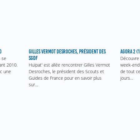
AGORA 2 (
0
GILLES VERMOT DESROCHES, PRÉSIDENT DES
SGDF
Découvre 
n se
week-end 
ant 2010.
Huipat' est allée rencontrer Gilles Vermot
de tout c
ec une
Desroches, le président des Scouts et
jours…
Guides de France pour en savoir plus
sur…