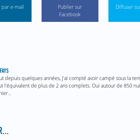
 par e-mail
Publier sur
Diffuser su
Facebook
FAYS
ut depuis quelques années, j'ai compté avoir campé sous la te
ut l'équivalent de plus de 2 ans complets. Oui autour de 850 nui
nier…
...