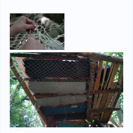
Découvrir d’autres types de sols pour ta tente
surélevée ?
Voir aussi
Sur quoi dormir dans ma tente sur-
élevée ?
Crédit image (Schéma) : Seth Survivalisme
PS