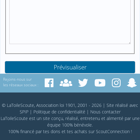
Rejoins-nous sur
les réseaux sociaux :
© LaToileScoute, Association loi 1901, 2001 - 2026
|
Site réalisé avec
SPIP
|
Politique de confidentialité
|
Nous contacter
LaToileScoute est un site conçu, réalisé, entretenu et alimenté par une
équipe 100% bénévole.
100% financé par
tes dons
et tes achats sur
ScoutConnection
!