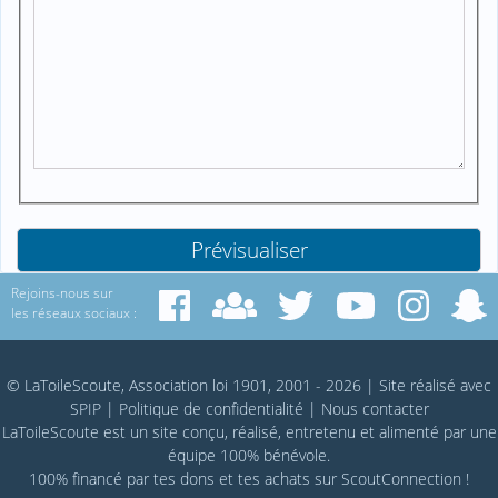
Rejoins-nous sur
les réseaux sociaux :
© LaToileScoute, Association loi 1901, 2001 - 2026
|
Site réalisé avec
SPIP
|
Politique de confidentialité
|
Nous contacter
LaToileScoute est un site conçu, réalisé, entretenu et alimenté par une
équipe 100% bénévole.
100% financé par
tes dons
et tes achats sur
ScoutConnection
!