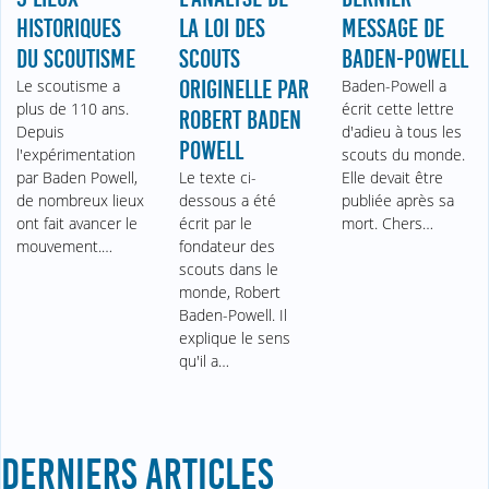
HISTORIQUES
LA LOI DES
MESSAGE DE
DU SCOUTISME
SCOUTS
BADEN-POWELL
Le scoutisme a
ORIGINELLE PAR
Baden-Powell a
plus de 110 ans.
écrit cette lettre
ROBERT BADEN
Depuis
d'adieu à tous les
POWELL
l'expérimentation
scouts du monde.
par Baden Powell,
Le texte ci-
Elle devait être
de nombreux lieux
dessous a été
publiée après sa
ont fait avancer le
écrit par le
mort. Chers…
mouvement.…
fondateur des
scouts dans le
monde, Robert
Baden-Powell. Il
explique le sens
qu'il a…
DERNIERS ARTICLES