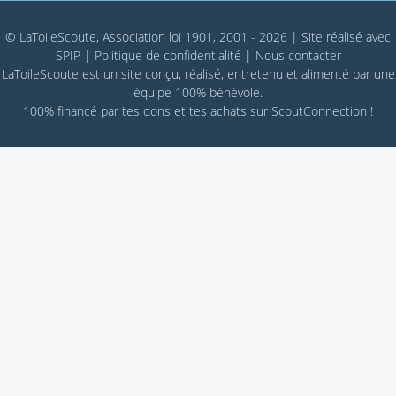
© LaToileScoute, Association loi 1901, 2001 - 2026
|
Site réalisé avec
SPIP
|
Politique de confidentialité
|
Nous contacter
LaToileScoute est un site conçu, réalisé, entretenu et alimenté par une
équipe 100% bénévole.
100% financé par
tes dons
et tes achats sur
ScoutConnection
!