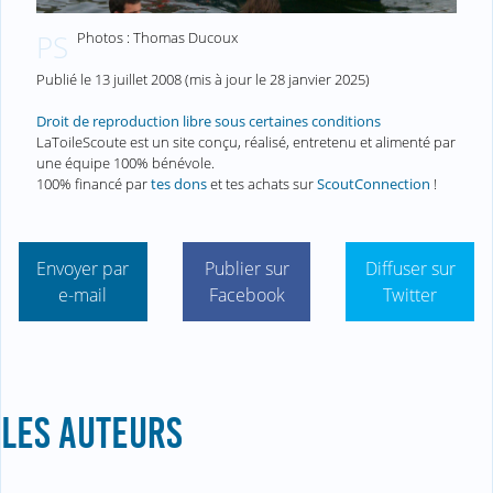
Photos : Thomas Ducoux
PS
Publié le
13 juillet 2008
(mis à jour le
28 janvier 2025
)
Droit de reproduction libre sous certaines conditions
LaToileScoute est un site conçu, réalisé, entretenu et alimenté par
une équipe 100% bénévole.
100% financé par
tes dons
et tes achats sur
ScoutConnection
!
Envoyer par
Publier sur
Diffuser sur
e-mail
Facebook
Twitter
LES AUTEURS