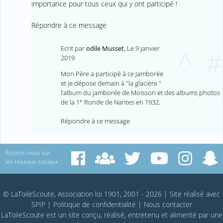
importance pour tous ceux qui y ont participé !
Répondre à ce message
Ecrit par
odile Musset
,
Le 9 janvier
^
#
2019
Mon Père a participé à ce Jamborée
et je dépose demain à "la glacière "
l’album du jamborée de Moisson et des albums photos
de la 1° Ronde de Nantes en 1932.
Répondre à ce message
Rejoins-nous sur
les réseaux sociaux :
© LaToileScoute, Association loi 1901, 2001 - 2026
|
Site réalisé avec
SPIP
|
Politique de confidentialité
|
Nous contacter
LaToileScoute est un site conçu, réalisé, entretenu et alimenté par une