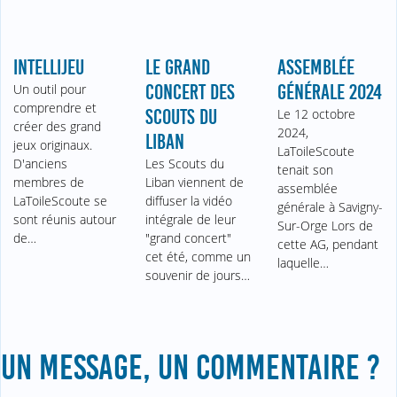
INTELLIJEU
LE GRAND
ASSEMBLÉE
Un outil pour
CONCERT DES
GÉNÉRALE 2024
comprendre et
SCOUTS DU
Le 12 octobre
créer des grand
2024,
LIBAN
jeux originaux.
LaToileScoute
D'anciens
Les Scouts du
tenait son
membres de
Liban viennent de
assemblée
LaToileScoute se
diffuser la vidéo
générale à Savigny-
sont réunis autour
intégrale de leur
Sur-Orge Lors de
de…
"grand concert"
cette AG, pendant
cet été, comme un
laquelle…
souvenir de jours…
UN MESSAGE, UN COMMENTAIRE ?