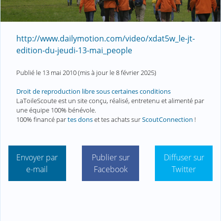
http://www.dailymotion.com/video/xdat5w_le-jt-
edition-du-jeudi-13-mai_people
Publié le
13 mai 2010
(mis à jour le
8 février 2025
)
Droit de reproduction libre sous certaines conditions
LaToileScoute est un site conçu, réalisé, entretenu et alimenté par
une équipe 100% bénévole.
100% financé par
tes dons
et tes achats sur
ScoutConnection
!
Envoyer par
Publier sur
Diffuser sur
e-mail
Facebook
Twitter