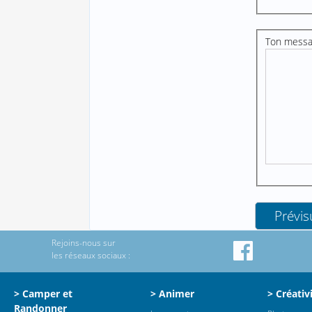
Ton mess
Rejoins-nous sur
les réseaux sociaux :
> Camper et
> Animer
> Créativ
Randonner