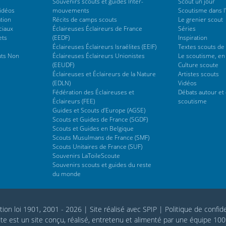
Souvenirs scouts et guides Inter-
Scout un jour
vidéos
mouvements
Scoutisme dans l’
tion
Récits de camps scouts
Le grenier scout
ciaux
Éclaireuses Éclaireurs de France
Séries
ets
(EEDF)
Inspiration
Éclaireuses Éclaireurs Israélites (EEIF)
Textes scouts de
uts Non
Éclaireuses Éclaireurs Unionistes
Le scoutisme, en
(EEUDF)
Culture scoute
Éclaireuses et Éclaireurs de la Nature
Artistes scouts
(EDLN)
Vidéos
Fédération des Éclaireuses et
Débats autour et 
Éclaireurs (FEE)
scoutisme
Guides et Scouts d’Europe (AGSE)
Scouts et Guides de France (SGDF)
Scouts et Guides en Belgique
Scouts Musulmans de France (SMF)
Scouts Unitaires de France (SUF)
Souvenirs LaToileScoute
Souvenirs scouts et guides du reste
du monde
tion loi 1901, 2001 - 2026
|
Site réalisé avec SPIP
|
Politique de confide
te est un site conçu, réalisé, entretenu et alimenté par une équipe 10