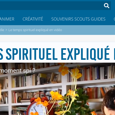
ANIMER
CRÉATIVITÉ
SOUVENIRS SCOUTS GUIDES
lle
>
Le temps spirituel expliqué en vidéo
S SPIRITUEL EXPLIQUÉ 