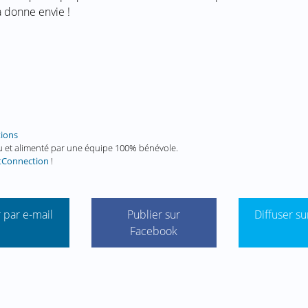
a donne envie !
tions
enu et alimenté par une équipe 100% bénévole.
tConnection
!
 par e-mail
Publier sur
Diffuser su
Facebook