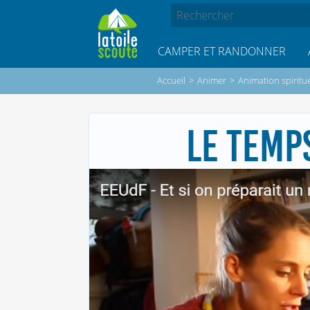
CAMPER ET RANDONNER
Accueil
>
Animer
>
Animation spiritue
LE TEMP