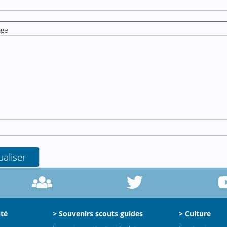
age
ité
> Souvenirs scouts guides
> Culture