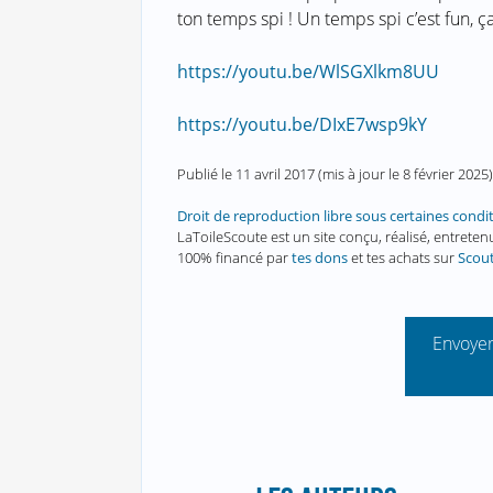
ton temps spi ! Un temps spi c’est fun, ç
https://youtu.be/WlSGXlkm8UU
https://youtu.be/DIxE7wsp9kY
Publié le
11 avril 2017
(mis à jour le
8 février 2025
)
Droit de reproduction libre sous certaines condi
LaToileScoute est un site conçu, réalisé, entret
100% financé par
tes dons
et tes achats sur
Scou
Envoyer