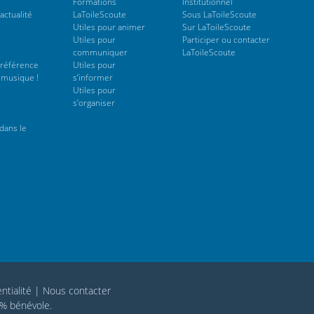
Formations
Institutionnel
actualité
LaToileScoute
Sous LaToileScoute
Utiles pour animer
Sur LaToileScoute
Utiles pour
Participer ou contacter
communiquer
LaToileScoute
 référence
Utiles pour
 musique !
s’informer
Utiles pour
s’organiser
dans le
ntialité
|
Nous contacter
0% bénévole.