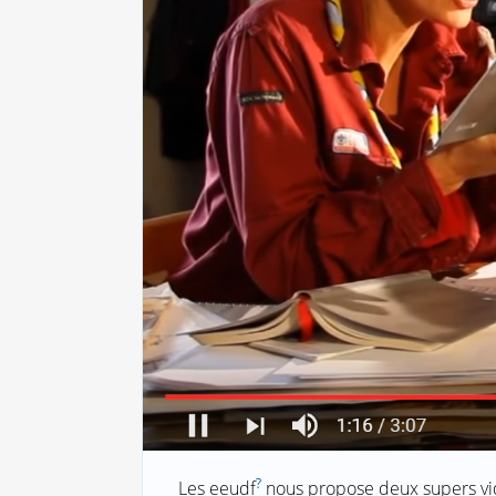
?
Les eeudf
nous propose deux supers vid