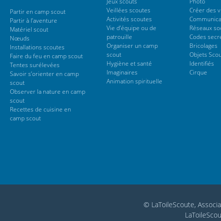
Jeux scouts
Photo
Veillées scoutes
Créer des 
Partir en camp scout
Activités scoutes
Communica
Partir à l’aventure
Vie d’équipe ou de
Réseaux so
Matériel scout
patrouille
Codes secr
Nœuds
Organiser un camp
Bricolages
Installations scoutes
scout
Objets Sco
Faire du feu en camp scout
Hygiène et santé
Identifiés
Tentes surélevées
Imaginaires
Cirque
Savoir s’orienter en camp
Animation spirituelle
scout
Observer la nature en camp
scout
Recettes de cuisine en
camp scout
© LaToileScoute, Associa
LaToileScou