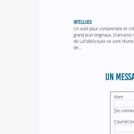
INTELLIJEU
Un outil pour comprendre et cr
grand jeux originaux. D'ancien
de LaToileScoute se sont réunis
de…
UN MESSA
Nom
[
Se conne
Courriel (n