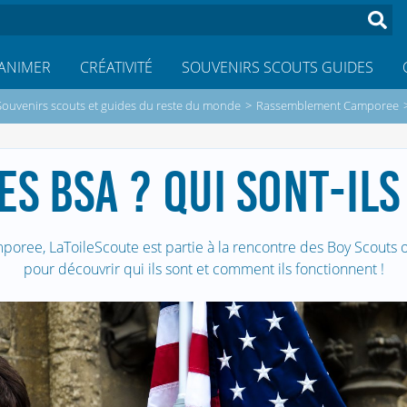
ANIMER
CRÉATIVITÉ
SOUVENIRS SCOUTS GUIDES
Souvenirs scouts et guides du reste du monde
>
Rassemblement Camporee
ES BSA ? QUI SONT-ILS
mporee, LaToileScoute est partie à la rencontre des Boy Scouts o
pour découvrir qui ils sont et comment ils fonctionnent !