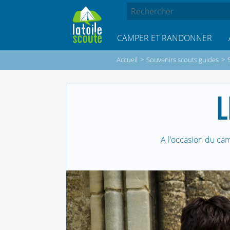
CAMPER ET RANDONNER
Accueil
>
Souvenirs scouts guides
>
L
A l’occasion du ca