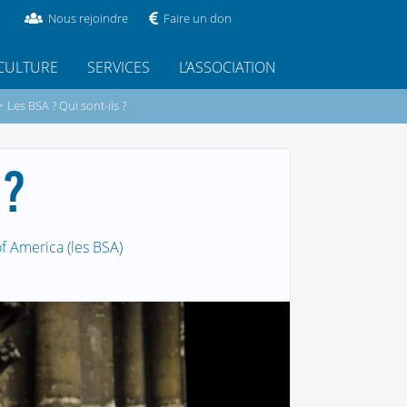
Nous rejoindre
Faire un don
CULTURE
SERVICES
L’ASSOCIATION
>
Les BSA ? Qui sont-ils ?
 ?
f America (les BSA)