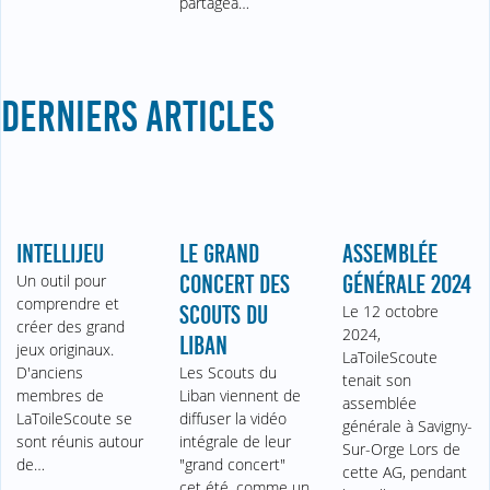
partagea…
DERNIERS ARTICLES
INTELLIJEU
LE GRAND
ASSEMBLÉE
Un outil pour
CONCERT DES
GÉNÉRALE 2024
comprendre et
SCOUTS DU
Le 12 octobre
créer des grand
2024,
LIBAN
jeux originaux.
LaToileScoute
D'anciens
Les Scouts du
tenait son
membres de
Liban viennent de
assemblée
LaToileScoute se
diffuser la vidéo
générale à Savigny-
sont réunis autour
intégrale de leur
Sur-Orge Lors de
de…
"grand concert"
cette AG, pendant
cet été, comme un