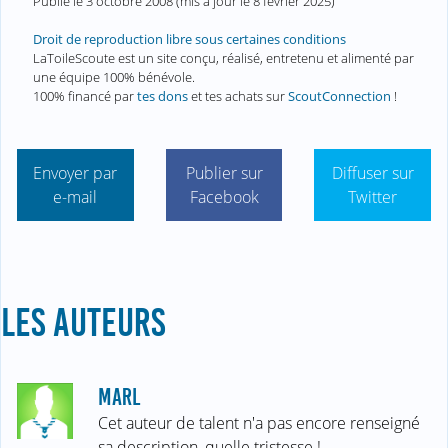
Publié le
3 octobre 2008
(mis à jour le
8 février 2025
)
Droit de reproduction libre sous certaines conditions
LaToileScoute est un site conçu, réalisé, entretenu et alimenté par
une équipe 100% bénévole.
100% financé par
tes dons
et tes achats sur
ScoutConnection
!
Envoyer par
Publier sur
Diffuser sur
e-mail
Facebook
Twitter
LES AUTEURS
MARL
Cet auteur de talent n'a pas encore renseigné
sa description, quelle tristesse !