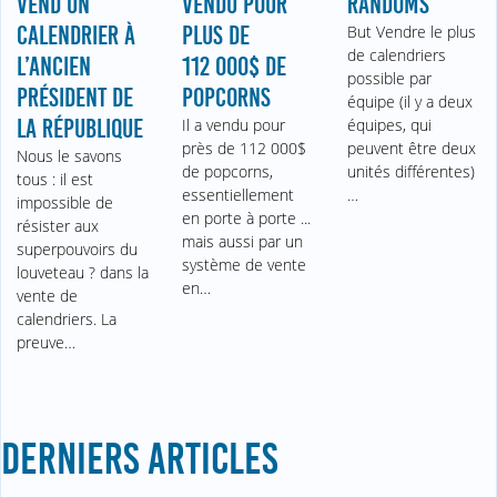
VEND UN
VENDU POUR
RANDOMS
CALENDRIER À
PLUS DE
But Vendre le plus
de calendriers
L’ANCIEN
112 000$ DE
possible par
PRÉSIDENT DE
POPCORNS
équipe (il y a deux
LA RÉPUBLIQUE
Il a vendu pour
équipes, qui
près de 112 000$
peuvent être deux
Nous le savons
de popcorns,
unités différentes)
tous : il est
essentiellement
…
impossible de
en porte à porte ...
résister aux
mais aussi par un
superpouvoirs du
système de vente
louveteau ? dans la
en…
vente de
calendriers. La
preuve…
DERNIERS ARTICLES