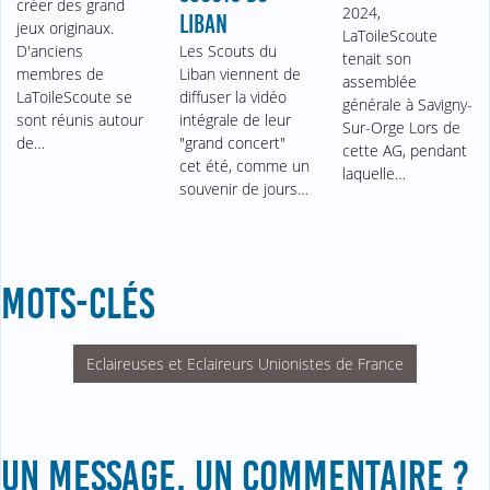
créer des grand
2024,
LIBAN
jeux originaux.
LaToileScoute
D'anciens
Les Scouts du
tenait son
membres de
Liban viennent de
assemblée
LaToileScoute se
diffuser la vidéo
générale à Savigny-
sont réunis autour
intégrale de leur
Sur-Orge Lors de
de…
"grand concert"
cette AG, pendant
cet été, comme un
laquelle…
souvenir de jours…
MOTS-CLÉS
Eclaireuses et Eclaireurs Unionistes de France
UN MESSAGE, UN COMMENTAIRE ?