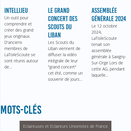
INTELLIJEU
LE GRAND
ASSEMBLÉE
Un outil pour
CONCERT DES
GÉNÉRALE 2024
comprendre et
SCOUTS DU
Le 12 octobre
créer des grand
2024,
LIBAN
jeux originaux.
LaToileScoute
D'anciens
Les Scouts du
tenait son
membres de
Liban viennent de
assemblée
LaToileScoute se
diffuser la vidéo
générale à Savigny-
sont réunis autour
intégrale de leur
Sur-Orge Lors de
de…
"grand concert"
cette AG, pendant
cet été, comme un
laquelle…
souvenir de jours…
MOTS-CLÉS
Eclaireuses et Eclaireurs Unionistes de France