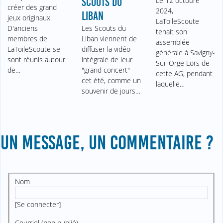
SCOUTS DU
Le 12 octobre
créer des grand
2024,
LIBAN
jeux originaux.
LaToileScoute
D'anciens
Les Scouts du
tenait son
membres de
Liban viennent de
assemblée
LaToileScoute se
diffuser la vidéo
générale à Savigny-
sont réunis autour
intégrale de leur
Sur-Orge Lors de
de…
"grand concert"
cette AG, pendant
cet été, comme un
laquelle…
souvenir de jours…
UN MESSAGE, UN COMMENTAIRE ?
Nom
[
Se connecter
]
Courriel (non publié)