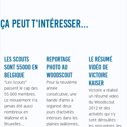
ÇA PEUT T'INTÉRESSER...
LES SCOUTS
REPORTAGE
LE RÉSUMÉ
SONT 55000 EN
PHOTO AU
VIDÉO DE
BELGIQUE
WOODSCOUT
VICTOIRE
"Les Scouts"
Pour la neuvième
KAISER
passent le cap des
année
Victoire a réalisé
55 000 membres.
consécutive, une
un résumé video
Le mouvement n'a
bande d'amis a
du Woodscout
jamais été aussi
organisé deux
2012 et des
nombreux en
jours d'activités
activités qui s'y
Wallonie et à
intenses dans les
sont déroulées :
Bruxelles.…
plaines wallonnes,
les rencontres, les