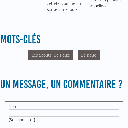
cet été, comme un
laquelle…
souvenir de jours…
MOTS-CLÉS
Les Scouts (Belgique)
Belgique
UN MESSAGE, UN COMMENTAIRE ?
Nom
[
Se connecter
]