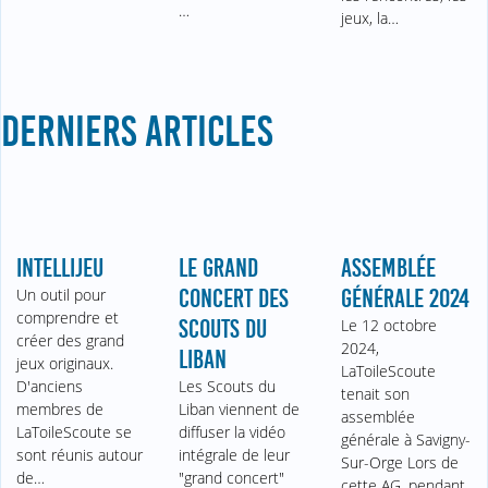
…
jeux, la…
DERNIERS ARTICLES
INTELLIJEU
LE GRAND
ASSEMBLÉE
Un outil pour
CONCERT DES
GÉNÉRALE 2024
comprendre et
SCOUTS DU
Le 12 octobre
créer des grand
2024,
LIBAN
jeux originaux.
LaToileScoute
D'anciens
Les Scouts du
tenait son
membres de
Liban viennent de
assemblée
LaToileScoute se
diffuser la vidéo
générale à Savigny-
sont réunis autour
intégrale de leur
Sur-Orge Lors de
de…
"grand concert"
cette AG, pendant