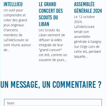
INTELLIJEU
LE GRAND
ASSEMBLÉE
Un outil pour
CONCERT DES
GÉNÉRALE 2024
comprendre et
SCOUTS DU
Le 12 octobre
créer des grand
2024,
LIBAN
jeux originaux.
LaToileScoute
D'anciens
Les Scouts du
tenait son
membres de
Liban viennent de
assemblée
LaToileScoute se
diffuser la vidéo
générale à Savigny-
sont réunis autour
intégrale de leur
Sur-Orge Lors de
de…
"grand concert"
cette AG, pendant
cet été, comme un
laquelle…
souvenir de jours…
UN MESSAGE, UN COMMENTAIRE ?
Nom