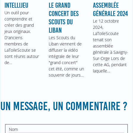
INTELLIJEU
LE GRAND
ASSEMBLÉE
Un outil pour
CONCERT DES
GÉNÉRALE 2024
comprendre et
SCOUTS DU
Le 12 octobre
créer des grand
2024,
LIBAN
jeux originaux.
LaToileScoute
D'anciens
Les Scouts du
tenait son
membres de
Liban viennent de
assemblée
LaToileScoute se
diffuser la vidéo
générale à Savigny-
sont réunis autour
intégrale de leur
Sur-Orge Lors de
de…
"grand concert"
cette AG, pendant
cet été, comme un
laquelle…
souvenir de jours…
UN MESSAGE, UN COMMENTAIRE ?
Nom