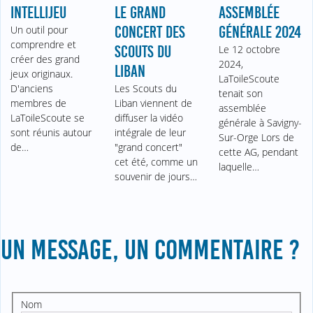
INTELLIJEU
LE GRAND
ASSEMBLÉE
Un outil pour
CONCERT DES
GÉNÉRALE 2024
comprendre et
SCOUTS DU
Le 12 octobre
créer des grand
2024,
LIBAN
jeux originaux.
LaToileScoute
D'anciens
Les Scouts du
tenait son
membres de
Liban viennent de
assemblée
LaToileScoute se
diffuser la vidéo
générale à Savigny-
sont réunis autour
intégrale de leur
Sur-Orge Lors de
de…
"grand concert"
cette AG, pendant
cet été, comme un
laquelle…
souvenir de jours…
UN MESSAGE, UN COMMENTAIRE ?
Nom