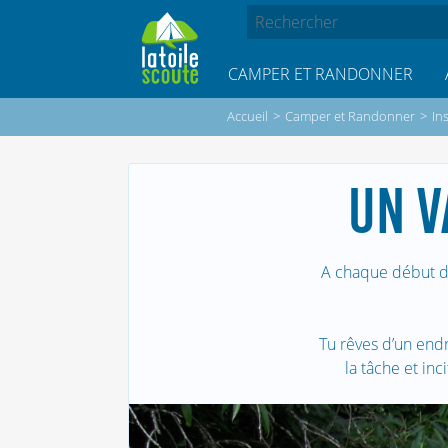
CAMPER ET RANDONNER
Accueil
>
Camper et Randonner
>
In
UN V
A chaque début de
Tu rêves d’un endro
la tâche et inc