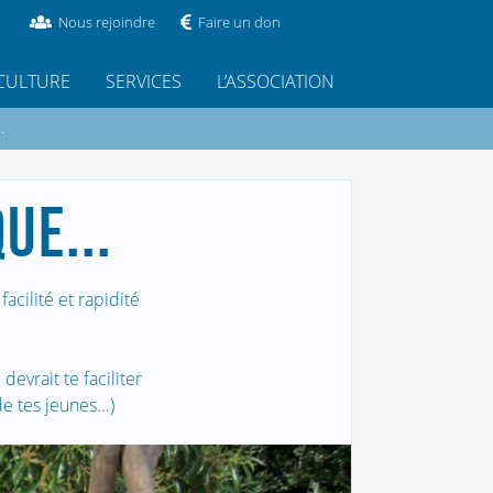
Nous rejoindre
Faire un don
CULTURE
SERVICES
L’ASSOCIATION
.
UE...
cilité et rapidité
devrait te faciliter
e tes jeunes...)