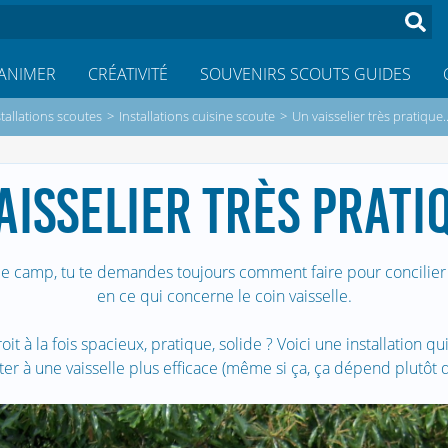
ANIMER
CRÉATIVITÉ
SOUVENIRS SCOUTS GUIDES
stallations scoutes
>
Installations cuisine scoute
>
Un vaisselier très pratique..
AISSELIER TRÈS PRATIQ
 camp, tu te demandes toujours comment faire pour concilier fa
en ce qui concerne le coin vaisselle.
it à la fois spacieux, pratique, solide ? Voici une installation qui 
iter à une vaisselle plus efficace (même si ça, ça dépend plutôt d