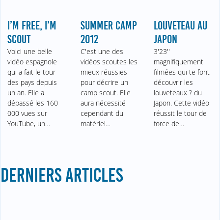
I’M FREE, I’M
SUMMER CAMP
LOUVETEAU AU
SCOUT
2012
JAPON
Voici une belle
C'est une des
3'23''
vidéo espagnole
vidéos scoutes les
magnifiquement
qui a fait le tour
mieux réussies
filmées qui te font
des pays depuis
pour décrire un
découvrir les
un an. Elle a
camp scout. Elle
louveteaux ? du
dépassé les 160
aura nécessité
Japon. Cette vidéo
000 vues sur
cependant du
réussit le tour de
YouTube, un…
matériel…
force de…
DERNIERS ARTICLES