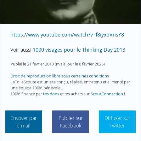
https://www.youtube.com/watch?v=f8iyxoVnsY8
Voir aussi
1000 visages pour le Thinking Day 2013
Publié le
21 février 2013
(mis à jour le
8 février 2025
)
Droit de reproduction libre sous certaines conditions
LaToileScoute est un site conçu, réalisé, entretenu et alimenté par
une équipe 100% bénévole.
100% financé par
tes dons
et tes achats sur
ScoutConnection
!
Envoyer par
Publier sur
Diffuser sur
e-mail
Facebook
Twitter