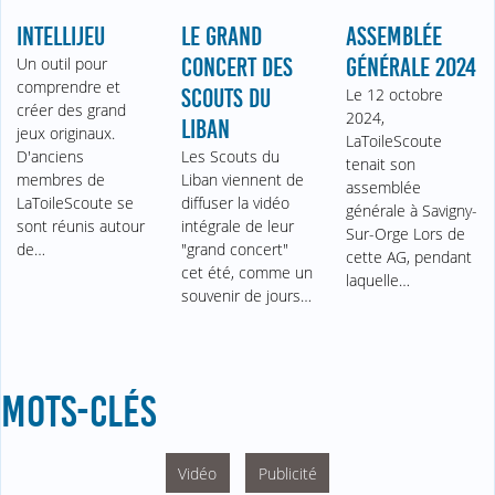
INTELLIJEU
LE GRAND
ASSEMBLÉE
Un outil pour
CONCERT DES
GÉNÉRALE 2024
comprendre et
SCOUTS DU
Le 12 octobre
créer des grand
2024,
LIBAN
jeux originaux.
LaToileScoute
D'anciens
Les Scouts du
tenait son
membres de
Liban viennent de
assemblée
LaToileScoute se
diffuser la vidéo
générale à Savigny-
sont réunis autour
intégrale de leur
Sur-Orge Lors de
de…
"grand concert"
cette AG, pendant
cet été, comme un
laquelle…
souvenir de jours…
MOTS-CLÉS
Vidéo
Publicité