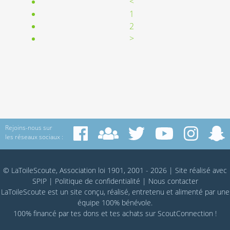
<
1
2
>
Rejoins-nous sur
les réseaux sociaux :
© LaToileScoute, Association loi 1901, 2001 - 2026
|
Site réalisé avec
SPIP
|
Politique de confidentialité
|
Nous contacter
LaToileScoute est un site conçu, réalisé, entretenu et alimenté par une
équipe 100% bénévole.
100% financé par
tes dons
et tes achats sur
ScoutConnection
!