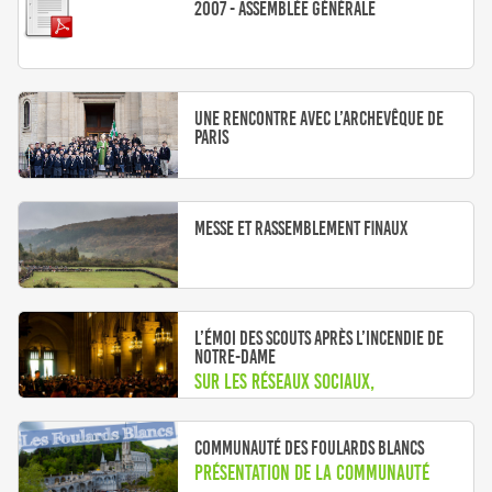
2007 - Assemblée générale
Une rencontre avec l’archevêque de
Paris
Messe et Rassemblement finaux
L’émoi des scouts après l’incendie de
Notre-Dame
Sur les réseaux sociaux,
différentes associations scoutes
ont rendu hommage à la
Communauté des Foulards blancs
Présentation de la communauté
cathédrale