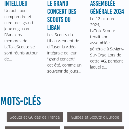
INTELLIJEU
LE GRAND
ASSEMBLÉE
Un outil pour
CONCERT DES
GÉNÉRALE 2024
comprendre et
SCOUTS DU
Le 12 octobre
créer des grand
2024,
LIBAN
jeux originaux.
LaToileScoute
D'anciens
Les Scouts du
tenait son
membres de
Liban viennent de
assemblée
LaToileScoute se
diffuser la vidéo
générale à Savigny-
sont réunis autour
intégrale de leur
Sur-Orge Lors de
de…
"grand concert"
cette AG, pendant
cet été, comme un
laquelle…
souvenir de jours…
MOTS-CLÉS
Scouts et Guides de France
Guides et Scouts d'Europe