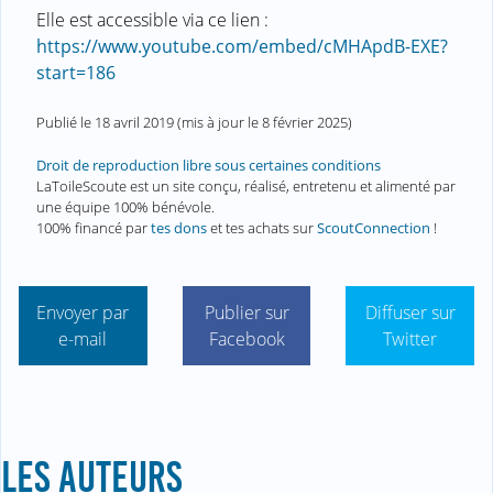
Elle est accessible via ce lien :
https://www.youtube.com/embed/cMHApdB-EXE?
start=186
Publié le
18 avril 2019
(mis à jour le
8 février 2025
)
Droit de reproduction libre sous certaines conditions
LaToileScoute est un site conçu, réalisé, entretenu et alimenté par
une équipe 100% bénévole.
100% financé par
tes dons
et tes achats sur
ScoutConnection
!
Envoyer par
Publier sur
Diffuser sur
e-mail
Facebook
Twitter
LES AUTEURS