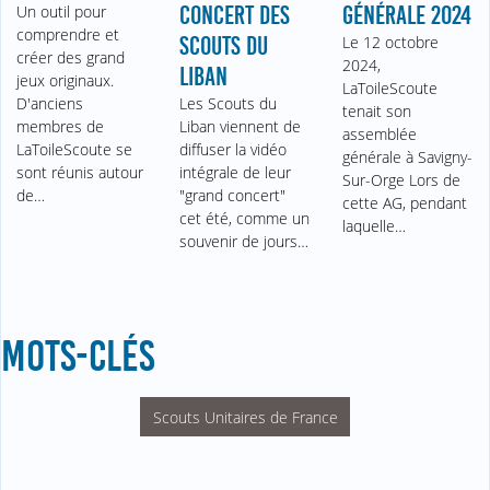
Un outil pour
CONCERT DES
GÉNÉRALE 2024
comprendre et
SCOUTS DU
Le 12 octobre
créer des grand
2024,
LIBAN
jeux originaux.
LaToileScoute
D'anciens
Les Scouts du
tenait son
membres de
Liban viennent de
assemblée
LaToileScoute se
diffuser la vidéo
générale à Savigny-
sont réunis autour
intégrale de leur
Sur-Orge Lors de
de…
"grand concert"
cette AG, pendant
cet été, comme un
laquelle…
souvenir de jours…
MOTS-CLÉS
Scouts Unitaires de France