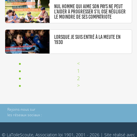
Nul homme qui aime son pays ne peut
l’aider à progresser s’il ose négliger
le moindre de ses compatriote
Lorsque je suis entré à la Meute en
1930
<
1
2
>
Rejoins-nous sur
les réseaux sociaux :
© LaToileScoute, Association loi 1901, 2001 - 2026
|
Site réalisé avec