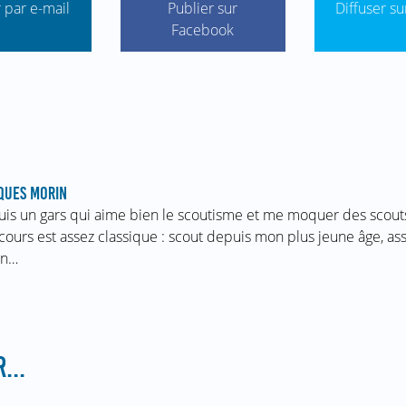
 par e-mail
Publier sur
Diffuser su
Facebook
QUES MORIN
suis un gars qui aime bien le scoutisme et me moquer des scou
cours est assez classique : scout depuis mon plus jeune âge, ass
in…
...