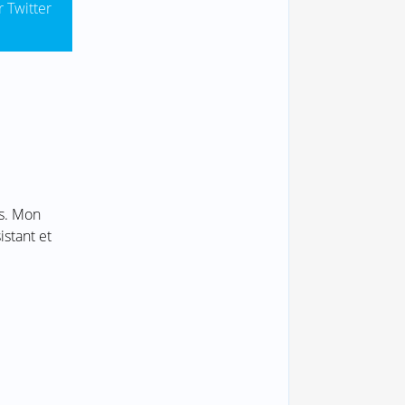
r Twitter
ts. Mon
istant et