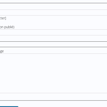
cter
]
on publié)
age