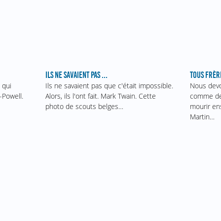
ILS NE SAVAIENT PAS ...
TOUS FRÈR
 qui
Ils ne savaient pas que c'était impossible.
Nous devo
-Powell.
Alors, ils l'ont fait. Mark Twain. Cette
comme des
photo de scouts belges…
mourir en
Martin…