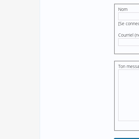
Nom
[
Se conne
Courriel (n
Ton mess