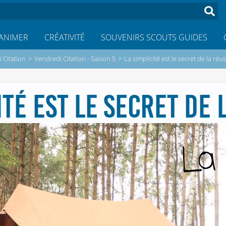
ANIMER
CRÉATIVITÉ
SOUVENIRS SCOUTS GUIDES
 Citation
>
Vendredi Citation - Saison 5
>
La simplicité est le secret de la réus
ITÉ EST LE SECRET DE 