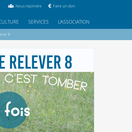
Nous rejoindre
Faire un don
CULTURE
SERVICES
L’ASSOCIATION
lever 8
SE RELEVER 8