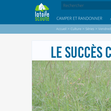
CAMPER ET RANDONNER
Accueil
>
Culture
>
Séries
>
Vendredi
LE SUCCÈS C