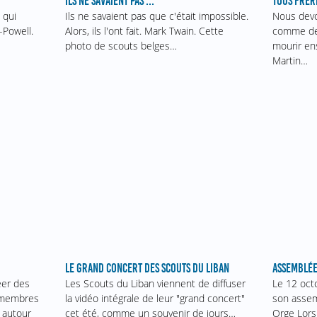
ILS NE SAVAIENT PAS ...
TOUS FRÈR
 qui
Ils ne savaient pas que c'était impossible.
Nous devo
-Powell.
Alors, ils l'ont fait. Mark Twain. Cette
comme des
photo de scouts belges…
mourir en
Martin…
ASSEMBLÉE
LE GRAND CONCERT DES SCOUTS DU LIBAN
Le 12 oct
éer des
Les Scouts du Liban viennent de diffuser
son assem
s membres
la vidéo intégrale de leur "grand concert"
Orge Lors
 autour
cet été, comme un souvenir de jours…