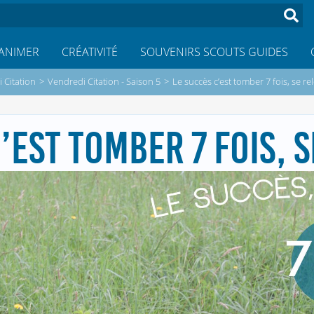
ANIMER
CRÉATIVITÉ
SOUVENIRS SCOUTS GUIDES
 Citation
>
Vendredi Citation - Saison 5
>
Le succès c’est tomber 7 fois, se re
’EST TOMBER 7 FOIS, 