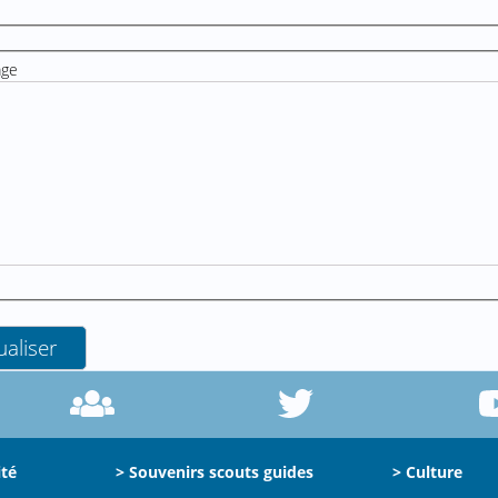
age
ité
> Souvenirs scouts guides
> Culture