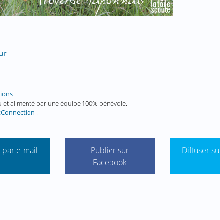
ur
tions
enu et alimenté par une équipe 100% bénévole.
tConnection
!
 par e-mail
Publier sur
Diffuser su
Facebook