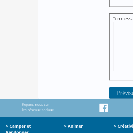
Ton mess
Rejoins-nous sur
les réseaux sociaux :
> Camper et
> Animer
> Créativ
Randonner