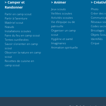
> Camper et
> Animer
> Créativ
Randonner
Jeux scouts
Photo
Veillées scoutes
Créer des 
Partir en camp scout
Activités scoutes
Communica
Partir à l’aventure
Vie d’équipe ou de
Réseaux so
Matériel scout
patrouille
Codes secr
Nœuds
Organiser un camp
Bricolages
Installations scoutes
scout
Objets Sco
Faire du feu en camp scout
Hygiène et santé
Identifiés
Tentes surélevées
Imaginaires
Cirque
Savoir s’orienter en camp
Animation spirituelle
scout
Observer la nature en camp
scout
Recettes de cuisine en
camp scout