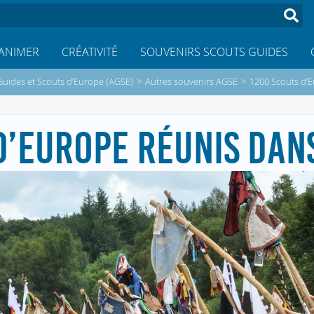
ANIMER
CRÉATIVITÉ
SOUVENIRS SCOUTS GUIDES
Guides et Scouts d’Europe (AGSE)
>
Autres souvenirs AGSE
>
1200 Scouts d’E
D’EUROPE RÉUNIS DANS