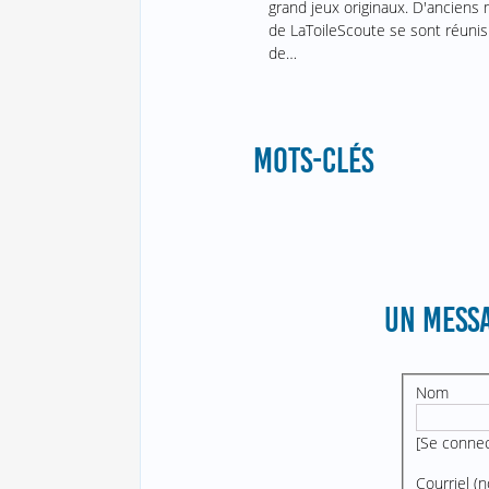
grand jeux originaux. D'ancien
de LaToileScoute se sont réunis
de…
MOTS-CLÉS
UN MESSA
Nom
[
Se conne
Courriel (n