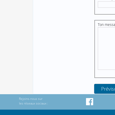
Ton mess
Rejoins-nous sur
les réseaux sociaux :