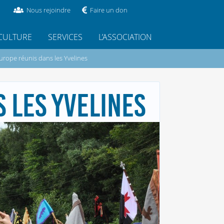
Nous rejoindre
Faire un don
CULTURE
SERVICES
L’ASSOCIATION
urope réunis dans les Yvelines
 LES YVELINES