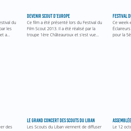
FESTIVAL D
DEVENIR SCOUT D’EUROPE
Ce week-e
Ce film a été présenté lors du Festival du
estival du
Éclaireurs
Film Scout 2013. Il a été réalisé par la
par les
pour la 5è
troupe 1ère Châteauroux et s'est vue…
et a…
ASSEMBLÉE
LE GRAND CONCERT DES SCOUTS DU LIBAN
Le 12 oct
éer des
Les Scouts du Liban viennent de diffuser