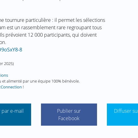
tournure particulière : il permet les sélections
jam est un rassemblement rare regroupant tous
Ils prévoient 12 000 participants, qui doivent
on.
D9oSxY8-8
ier 2025
)
tions
enu et alimenté par une équipe 100% bénévole.
tConnection
!
 par e-mail
Publier sur
Diffuser su
Facebook