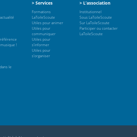
> Services
> L’association
Formations
Institutionnel
actualité
LaToileScoute
Sous LaToileScoute
Utiles pour animer
Sur LaToileScoute
Utiles pour
Participer ou contacter
communiquer
LaToileScoute
 référence
Utiles pour
 musique !
s’informer
Utiles pour
s’organiser
dans le