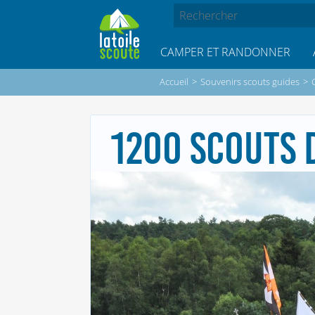
CAMPER ET RANDONNER
Accueil
>
Souvenirs scouts guides
>
1200 SCOUTS 