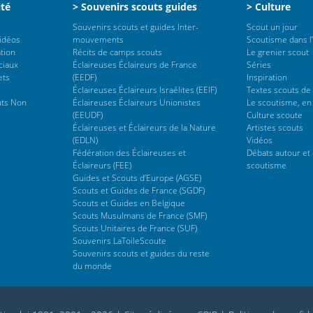
ité
> Souvenirs scouts guides
> Culture
Souvenirs scouts et guides Inter-
Scout un jour
vidéos
mouvements
Scoutisme dans l’
tion
Récits de camps scouts
Le grenier scout
ciaux
Éclaireuses Éclaireurs de France
Séries
ets
(EEDF)
Inspiration
Éclaireuses Éclaireurs Israélites (EEIF)
Textes scouts de
uts Non
Éclaireuses Éclaireurs Unionistes
Le scoutisme, en
(EEUDF)
Culture scoute
Éclaireuses et Éclaireurs de la Nature
Artistes scouts
(EDLN)
Vidéos
Fédération des Éclaireuses et
Débats autour et 
Éclaireurs (FEE)
scoutisme
Guides et Scouts d’Europe (AGSE)
Scouts et Guides de France (SGDF)
Scouts et Guides en Belgique
Scouts Musulmans de France (SMF)
Scouts Unitaires de France (SUF)
Souvenirs LaToileScoute
Souvenirs scouts et guides du reste
du monde