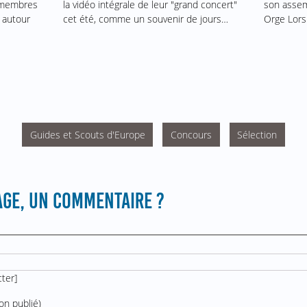
son assem
s membres
la vidéo intégrale de leur "grand concert"
Orge Lors
 autour
cet été, comme un souvenir de jours…
Guides et Scouts d'Europe
Concours
Sélection
GE, UN COMMENTAIRE ?
cter
]
on publié)