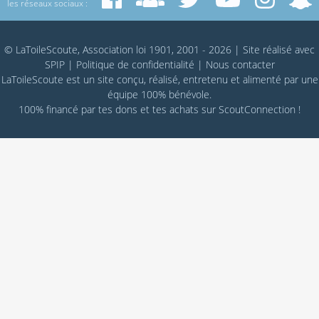
les réseaux sociaux :
© LaToileScoute, Association loi 1901, 2001 - 2026
|
Site réalisé avec
SPIP
|
Politique de confidentialité
|
Nous contacter
LaToileScoute est un site conçu, réalisé, entretenu et alimenté par une
équipe 100% bénévole.
100% financé par
tes dons
et tes achats sur
ScoutConnection
!