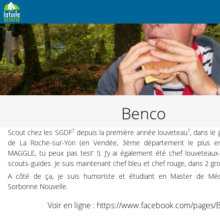
Benco
?
?
Scout chez les SGDF
depuis la première année louveteau
, dans le
de La Roche-sur-Yon (en Vendée, 3ème département le plus ens
MAGGLE, tu peux pas test’ !). J’y ai également été chef louveteaux
scouts-guides. Je suis maintenant chef bleu et chef rouge, dans 2 gr
A côté de ça, je suis humoriste et étudiant en Master de Médi
Sorbonne Nouvelle.
Voir en ligne :
https://www.facebook.com/pages/B