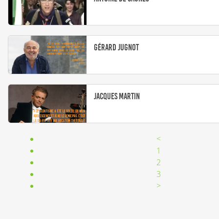
Gérard Jugnot
Jacques Martin
<
1
2
3
>