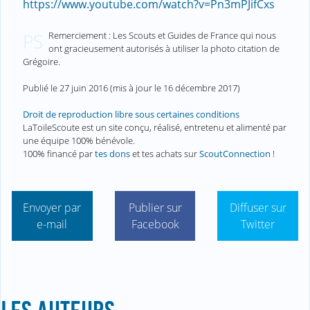
https://www.youtube.com/watch?v=Pn3mPJifCxs
Remerciement : Les Scouts et Guides de France qui nous
PS
ont gracieusement autorisés à utiliser la photo citation de
Grégoire.
Publié le
27 juin 2016
(mis à jour le
16 décembre 2017
)
Droit de reproduction libre sous certaines conditions
LaToileScoute est un site conçu, réalisé, entretenu et alimenté par
une équipe 100% bénévole.
100% financé par
tes dons
et tes achats sur
ScoutConnection
!
Envoyer par
Publier sur
Diffuser sur
e-mail
Facebook
Twitter