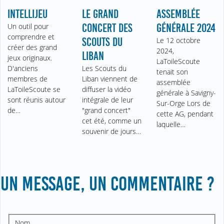
INTELLIJEU
LE GRAND
ASSEMBLÉE
Un outil pour
CONCERT DES
GÉNÉRALE 2024
comprendre et
SCOUTS DU
Le 12 octobre
créer des grand
2024,
LIBAN
jeux originaux.
LaToileScoute
D'anciens
Les Scouts du
tenait son
membres de
Liban viennent de
assemblée
LaToileScoute se
diffuser la vidéo
générale à Savigny-
sont réunis autour
intégrale de leur
Sur-Orge Lors de
de…
"grand concert"
cette AG, pendant
cet été, comme un
laquelle…
souvenir de jours…
UN MESSAGE, UN COMMENTAIRE ?
Nom