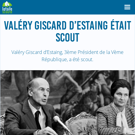
VALÉRY GISCARD D’ESTAING ÉTAIT
SCOUT
Valéry Giscard d’Estaing, 3ème Président de la Vème
République, a été scout.